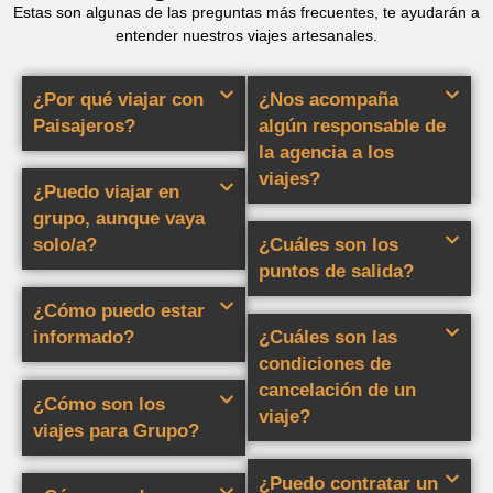
Estas son algunas de las preguntas más frecuentes, te ayudarán a
entender nuestros viajes artesanales.
¿Por qué viajar con
¿Nos acompaña
Paisajeros?
algún responsable de
la agencia a los
viajes?
¿Puedo viajar en
grupo, aunque vaya
solo/a?
¿Cuáles son los
puntos de salida?
¿Cómo puedo estar
informado?
¿Cuáles son las
condiciones de
cancelación de un
¿Cómo son los
viaje?
viajes para Grupo?
¿Puedo contratar un