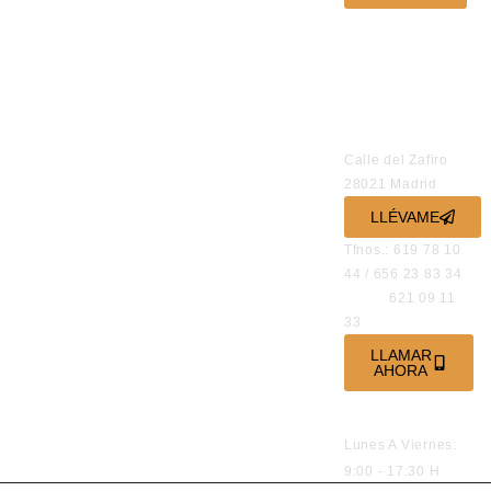
SÍGUENOS EN
NUESTRAS
REDES
SOCIALES
OFICINAS
Calle del Zafiro
28021 Madrid
LLÉVAME
Tfnos.: 619 78 10
44 / 656 23 83 34
621 09 11
33
LLAMAR
AHORA
HORARIO DE
ATENCIÓN
Lunes A Viernes:
9:00 - 17:30 H