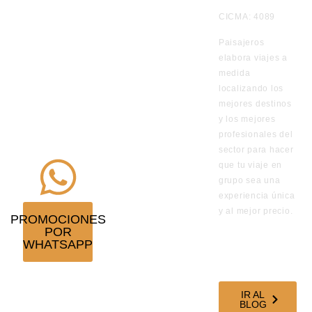
Te
CICMA: 4089
informamos
Paisajeros
por
elabora viajes a
WhatsApp
medida
de los viajes
localizando los
en
mejores destinos
y los mejores
promoción
profesionales del
¡Suscríbete!
sector para hacer
que tu viaje en
grupo sea una
experiencia única
y al mejor precio.
PROMOCIONES
POR
VISITA
WHATSAPP
NUESTRO
BLOG DE
VIAJES
IR AL
BLOG