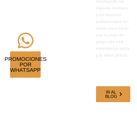
de los viajes
localizando los
en
mejores destinos
y los mejores
promoción
profesionales del
¡Suscríbete!
sector para hacer
que tu viaje en
grupo sea una
experiencia única
y al mejor precio.
PROMOCIONES
POR
VISITA
WHATSAPP
NUESTRO
BLOG DE
VIAJES
IR AL
BLOG
SÍGUENOS EN
NUESTRAS
REDES
SOCIALES