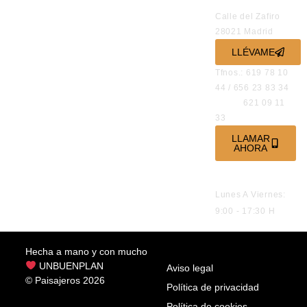
OFICINAS
Calle del Zafiro
28021 Madrid
LLÉVAME
Tfnos.: 619 78 10
44 / 656 23 83 34
621 09 11
33
LLAMAR
AHORA
HORARIO DE
ATENCIÓN
Lunes A Viernes:
9:00 - 17:30 H
Hecha a mano y con mucho
UNBUENPLAN
Aviso legal
© Paisajeros 2026
Política de privacidad
Política de cookies