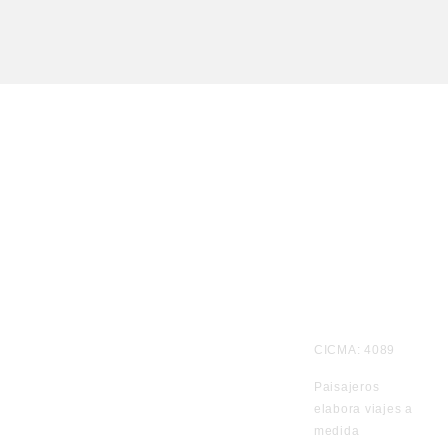
Te
CICMA: 4089
informamos
Paisajeros
por
elabora viajes a
WhatsApp
medida