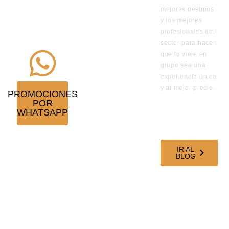
en
mejores destinos
y los mejores
promoción
profesionales del
¡Suscríbete!
sector para hacer
que tu viaje en
grupo sea una
experiencia única
y al mejor precio.
PROMOCIONES
POR
VISITA
WHATSAPP
NUESTRO
BLOG DE
VIAJES
IR AL
BLOG
SÍGUENOS EN
NUESTRAS
REDES
SOCIALES
OFICINAS