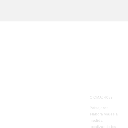
Te
CICMA: 4089
informamos
Paisajeros
por
elabora viajes a
WhatsApp
medida
de los viajes
localizando los