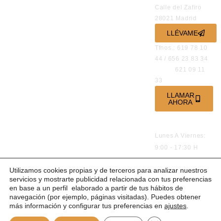
Calle del Zafiro
28021 Madrid
LLÉVAME
Tfnos.: 619 78 10
44 / 656 23 83 34
621 09 11
33
LLAMAR
AHORA
HORARIO DE
ATENCIÓN
Lunes A Viernes:
9:00 - 17:30 H
Utilizamos cookies propias y de terceros para analizar nuestros
Hecha a mano y con mucho
servicios y mostrarte publicidad relacionada con tus preferencias
UNBUENPLAN
en base a un perfil elaborado a partir de tus hábitos de
Aviso legal
navegación (por ejemplo, páginas visitadas). Puedes obtener
© Paisajeros 2026
Política de privacidad
más información y configurar tus preferencias en
ajustes
.
Política de cookies