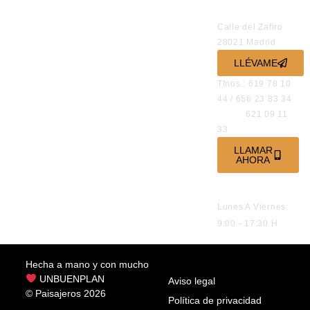
OFICINAS
Calle del Zafiro
28021 Madrid
LLÉVAME
Tfnos.: 619 78 10
44 / 656 23 83 34
621 09 11
33
LLAMAR
AHORA
HORARIO DE
ATENCIÓN
Lunes A Viernes:
9:00 - 17:30 H
Hecha a mano y con mucho
UNBUENPLAN
Aviso legal
© Paisajeros 2026
Política de privacidad