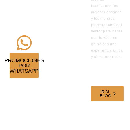
de los viajes
localizando los
en
mejores destinos
y los mejores
promoción
profesionales del
¡Suscríbete!
sector para hacer
que tu viaje en
grupo sea una
experiencia única
y al mejor precio.
PROMOCIONES
POR
VISITA
WHATSAPP
NUESTRO
BLOG DE
VIAJES
IR AL
BLOG
SÍGUENOS EN
NUESTRAS
REDES
SOCIALES