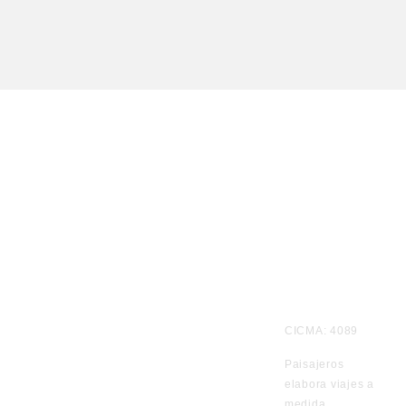
Te
CICMA: 4089
informamos
Paisajeros
por
elabora viajes a
WhatsApp
medida