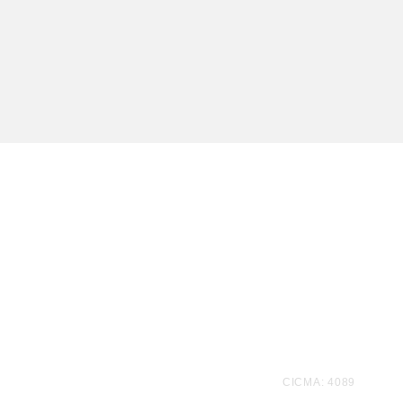
Te
CICMA: 4089
informamos