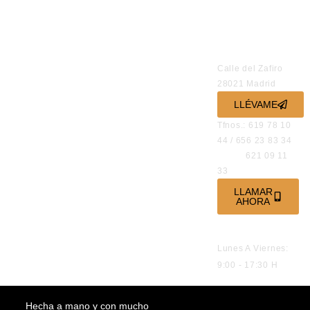
REDES
SOCIALES
OFICINAS
Calle del Zafiro
28021 Madrid
LLÉVAME
Tfnos.: 619 78 10
44 / 656 23 83 34
621 09 11
33
LLAMAR
AHORA
HORARIO DE
ATENCIÓN
Lunes A Viernes:
9:00 - 17:30 H
Hecha a mano y con mucho