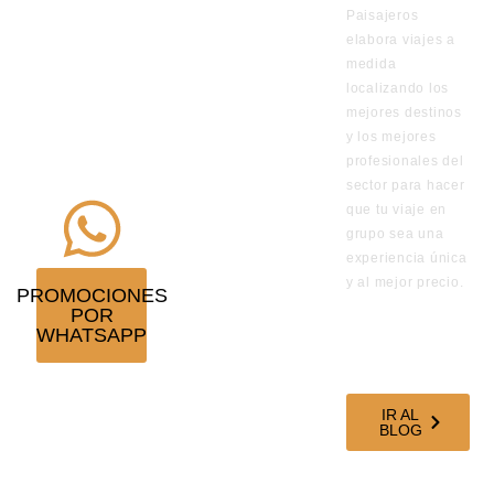
Paisajeros
por
elabora viajes a
WhatsApp
medida
de los viajes
localizando los
en
mejores destinos
y los mejores
promoción
profesionales del
¡Suscríbete!
sector para hacer
que tu viaje en
grupo sea una
experiencia única
y al mejor precio.
PROMOCIONES
POR
VISITA
WHATSAPP
NUESTRO
BLOG DE
VIAJES
IR AL
BLOG
SÍGUENOS EN
NUESTRAS