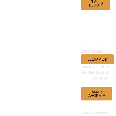
IR AL
BLOG
SÍGUENOS EN
NUESTRAS
REDES
SOCIALES
OFICINAS
Calle del Zafiro
28021 Madrid
LLÉVAME
Tfnos.: 619 78 10
44 / 656 23 83 34
621 09 11
33
LLAMAR
AHORA
HORARIO DE
ATENCIÓN
Lunes A Viernes: