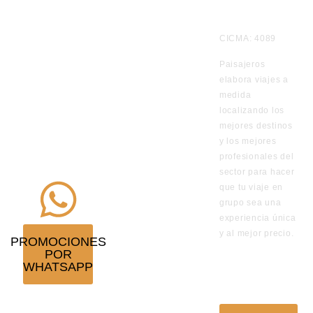
Te
CICMA: 4089
informamos
Paisajeros
por
elabora viajes a
WhatsApp
medida
de los viajes
localizando los
en
mejores destinos
y los mejores
promoción
profesionales del
¡Suscríbete!
sector para hacer
que tu viaje en
grupo sea una
experiencia única
y al mejor precio.
PROMOCIONES
POR
VISITA
WHATSAPP
NUESTRO
BLOG DE
VIAJES