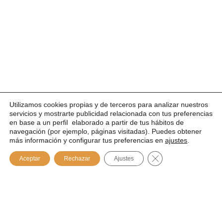
TESTIMONIOS
Utilizamos cookies propias y de terceros para analizar nuestros
Opiniones sobre Paisajeros
servicios y mostrarte publicidad relacionada con tus preferencias
en base a un perfil elaborado a partir de tus hábitos de
navegación (por ejemplo, páginas visitadas). Puedes obtener
más información y configurar tus preferencias en
ajustes
.
FAQ
Preguntas frecuentes
Cerrar el banner de
Aceptar
Rechazar
Ajustes
Estas son algunas de las preguntas más frecuentes, te ayudarán a
entender nuestros viajes artesanales.
¿Por qué viajar con
¿Nos acompaña
Paisajeros?
algún responsable de