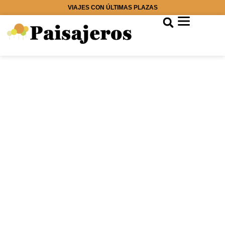
VIAJES CON ÚLTIMAS PLAZAS
Muchas gracias por
tu suscripción
Te mantendremos
informado de todas
nuestra
promociones