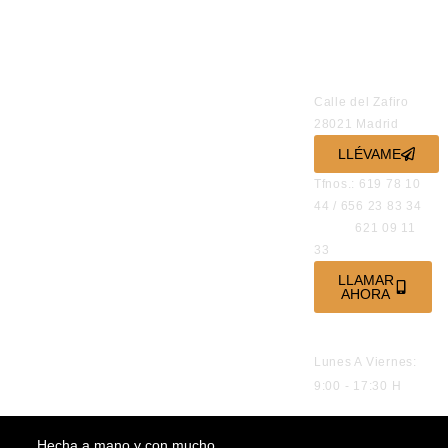
REDES
SOCIALES
OFICINAS
Calle del Zafiro
28021 Madrid
LLÉVAME
Tfnos.: 619 78 10
44 / 656 23 83 34
621 09 11
33
LLAMAR
AHORA
HORARIO DE
ATENCIÓN
Lunes A Viernes:
9:00 - 17:30 H
Hecha a mano y con mucho