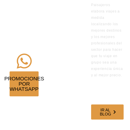
Paisajeros
por
elabora viajes a
WhatsApp
medida
de los viajes
localizando los
en
mejores destinos
y los mejores
promoción
profesionales del
¡Suscríbete!
sector para hacer
que tu viaje en
grupo sea una
experiencia única
y al mejor precio.
PROMOCIONES
POR
VISITA
WHATSAPP
NUESTRO
BLOG DE
VIAJES
IR AL
BLOG
SÍGUENOS EN
NUESTRAS