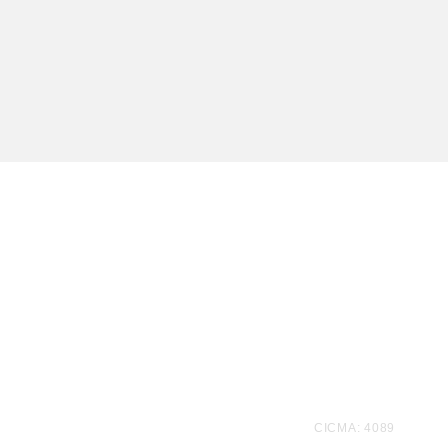
Te
CICMA: 4089
informamos