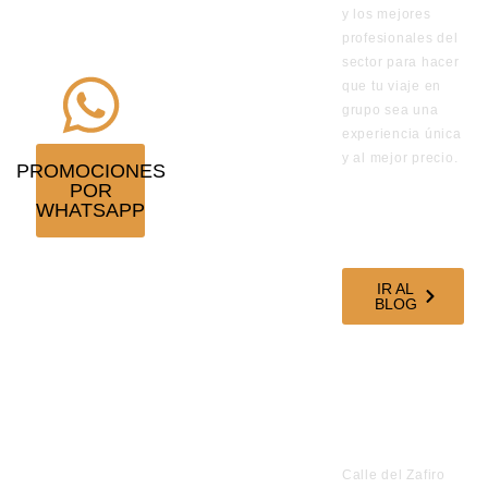
y los mejores
promoción
profesionales del
¡Suscríbete!
sector para hacer
que tu viaje en
grupo sea una
experiencia única
y al mejor precio.
PROMOCIONES
POR
VISITA
WHATSAPP
NUESTRO
BLOG DE
VIAJES
IR AL
BLOG
SÍGUENOS EN
NUESTRAS
REDES
SOCIALES
OFICINAS
Calle del Zafiro