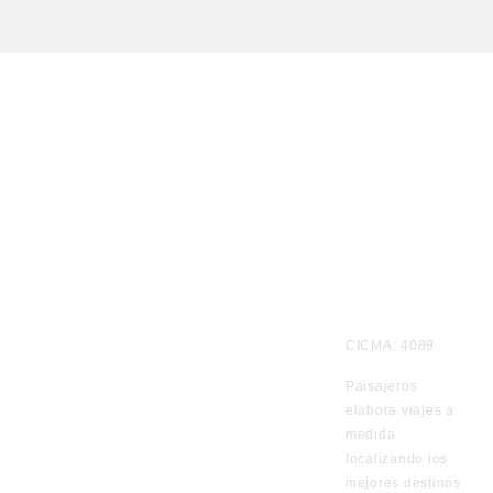
Te
CICMA: 4089
informamos
Paisajeros
por
elabora viajes a
WhatsApp
medida
de los viajes
localizando los
en
mejores destinos