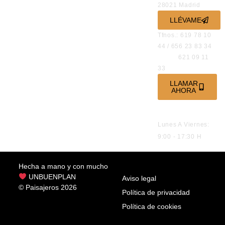
28021 Madrid
LLÉVAME
Tfnos.: 619 78 10
44 / 656 23 83 34
621 09 11
33
LLAMAR
AHORA
HORARIO DE
ATENCIÓN
Lunes A Viernes:
9:00 - 17:30 H
Hecha a mano y con mucho
UNBUENPLAN
Aviso legal
© Paisajeros 2026
Política de privacidad
Política de cookies