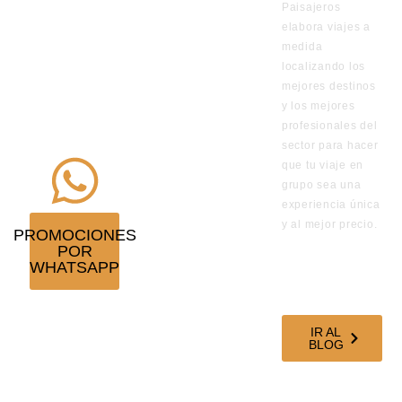
Paisajeros
por
elabora viajes a
WhatsApp
medida
de los viajes
localizando los
en
mejores destinos
y los mejores
promoción
profesionales del
¡Suscríbete!
sector para hacer
que tu viaje en
grupo sea una
experiencia única
y al mejor precio.
PROMOCIONES
POR
VISITA
WHATSAPP
NUESTRO
BLOG DE
VIAJES
IR AL
BLOG
SÍGUENOS EN
NUESTRAS