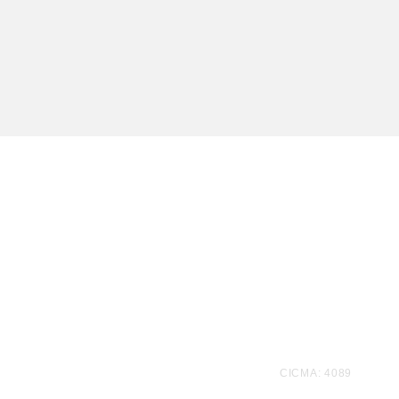
Te
CICMA: 4089
informamos