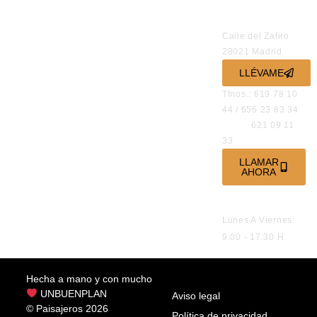
OFICINAS
Calle del Zafiro
28021 Madrid
LLÉVAME
Tfnos.: 619 78 10
44 / 656 23 83 34
621 09 11
33
LLAMAR
AHORA
HORARIO DE
ATENCIÓN
Lunes A Viernes:
9:00 - 17:30 H
Hecha a mano y con mucho
UNBUENPLAN
Aviso legal
© Paisajeros 2026
Política de privacidad