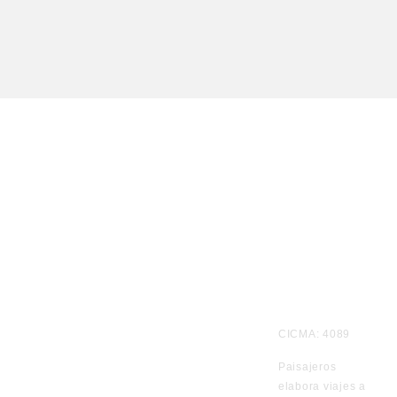
Te
CICMA: 4089
informamos
Paisajeros
por
elabora viajes a
WhatsApp