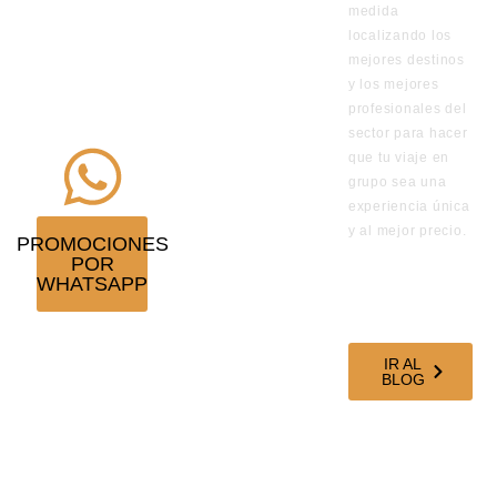
medida
de los viajes
localizando los
en
mejores destinos
y los mejores
promoción
profesionales del
¡Suscríbete!
sector para hacer
que tu viaje en
grupo sea una
experiencia única
y al mejor precio.
PROMOCIONES
POR
VISITA
WHATSAPP
NUESTRO
BLOG DE
VIAJES
IR AL
BLOG
SÍGUENOS EN
NUESTRAS
REDES
SOCIALES