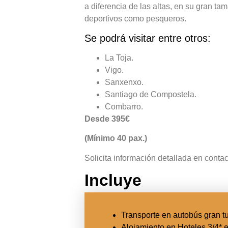
a diferencia de las altas, en su gran ta
deportivos como pesqueros.
Se podrá visitar entre otros:
La Toja.
Vigo.
Sanxenxo.
Santiago de Compostela.
Combarro.
Desde 395€
(Mínimo 40 pax.)
Solicita información detallada en conta
Incluye
Transporte en autobús gran t
Alojamiento en Hoteles 3/4* 