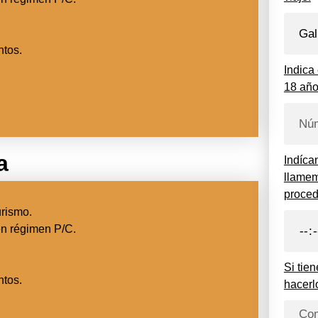
tos.
Indica
18 añ
a
Indíca
llamem
procede
urismo.
en régimen P/C.
Si tie
tos.
hacerl