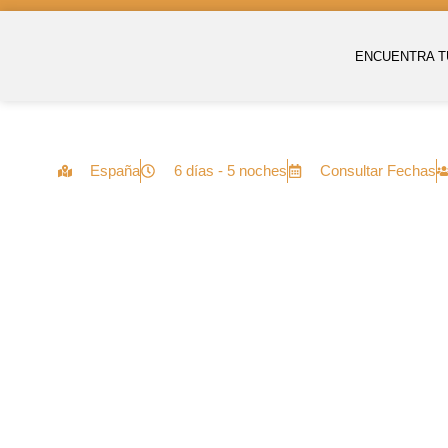
ENCUENTRA T
España
6 días - 5 noches
Consultar Fechas