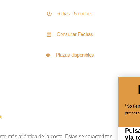
6 días - 5 noches
Consultar Fechas
Plazas disponibles
Edad mínima 18 años
*No tie
presers
★
Puls
nte más atlántica de la costa. Estas se caracterizan,
vía 