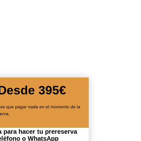
Desde 395€
nes que pagar nada en el momento de la
erva.
a para hacer tu prereserva
teléfono o WhatsApp