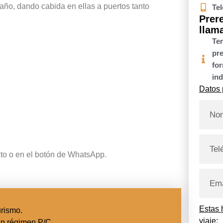
maño, dando cabida en ellas a puertos tanto
Tel
Prere
llam
Ten
pre
for
ind
Datos 
cto o en el botón de WhatsApp.
Estas 
urismo.
viaje:
en régimen P/C.