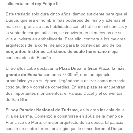
influencia en el
rey Felipe III
.
Este traslado solo dura cinco años, tiempo suficiente para que el
Duque, que era el hombre más poderoso del reino y además el
más rico, gracias a sus habilidades con el tráfico de influencias y
la venta de cargos públicos, se convierta en el mecenas de su
villa e invierta en embellecerla. Para ello, contrata a los mejores
arquitectos de la corte, dejando para la posteridad uno de los
conjuntos histórico-artísticos de estilo herreriano
mejor
conservados de España.
Entre ellos cabe destacar la
Plaza Ducal o Gran Plaza, la más
2
grande de España
con unos 7 000m
, que fue ejemplo
urbanístico ya en su época, llegándose a utilizar como mercado,
coso taurino y corral de comedias. En esta plaza se encuentran
dos importantes monumentos, el Palacio Ducal y el conventos
de San Blas.
El
hoy Parador Nacional de Turismo
, es la gran insignia de la
villa de Lerma. Comenzó a construirse en 1601 de la mano de
Francisco de Mora, el mejor arquitecto de su época. El palacio
consta de cuatro torres, privilegio que le concedieron al Duque,