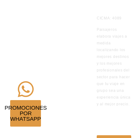
Te
CICMA: 4089
informamos
Paisajeros
por
elabora viajes a
WhatsApp
medida
de los viajes
localizando los
en
mejores destinos
y los mejores
promoción
profesionales del
¡Suscríbete!
sector para hacer
que tu viaje en
grupo sea una
experiencia única
y al mejor precio.
PROMOCIONES
POR
VISITA
WHATSAPP
NUESTRO
BLOG DE
VIAJES