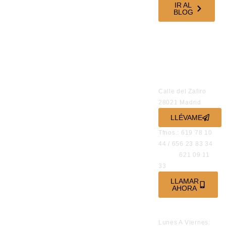
IR AL
BLOG
SÍGUENOS EN
NUESTRAS
REDES
SOCIALES
OFICINAS
Calle del Zafiro
28021 Madrid
LLÉVAME
Tfnos.: 619 78 10
44 / 656 23 83 34
621 09 11
33
LLAMAR
AHORA
HORARIO DE
ATENCIÓN
Lunes A Viernes: